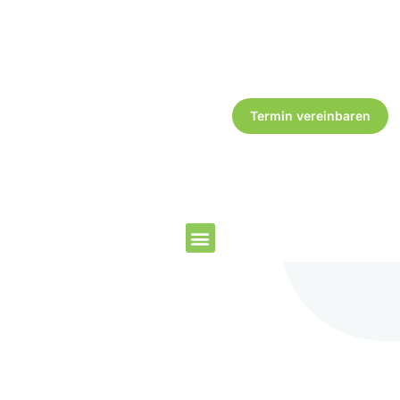
Termin vereinbaren
Laser-Haarentfernung